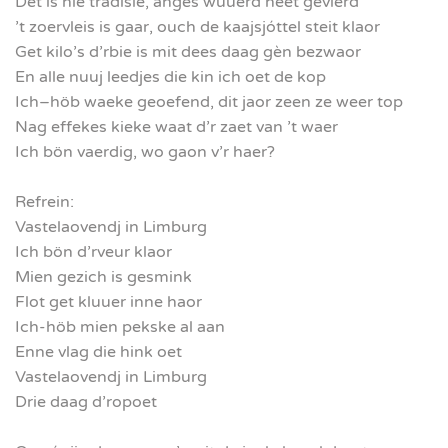
Det is hie tradisie, anges wuuerd neet gevierd
’t zoervleis is gaar, ouch de kaajsjóttel steit klaor
Get kilo’s d’rbie is mit dees daag gèn bezwaor
En alle nuuj leedjes die kin ich oet de kop
Ich–höb waeke geoefend, dit jaor zeen ze weer top
Nag effekes kieke waat d’r zaet van ’t waer
Ich bön vaerdig, wo gaon v’r haer?
Refrein:
Vastelaovendj in Limburg
Ich bön d’rveur klaor
Mien gezich is gesmink
Flot get kluuer inne haor
Ich-höb mien pekske al aan
Enne vlag die hink oet
Vastelaovendj in Limburg
Drie daag d’ropoet