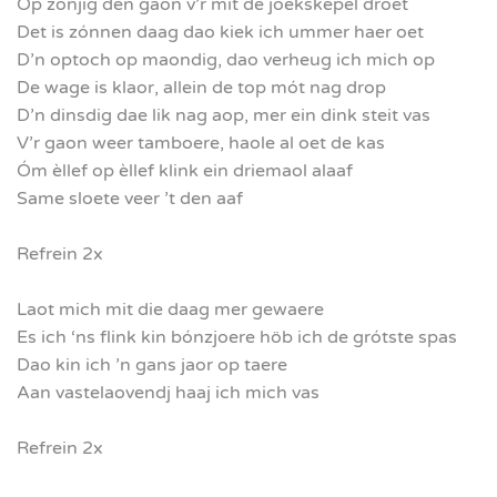
Op zónjig den gaon v’r mit de joekskepel droet
Det is zónnen daag dao kiek ich ummer haer oet
D’n optoch op maondig, dao verheug ich mich op
De wage is klaor, allein de top mót nag drop
D’n dinsdig dae lik nag aop, mer ein dink steit vas
V’r gaon weer tamboere, haole al oet de kas
Óm èllef op èllef klink ein driemaol alaaf
Same sloete veer ’t den aaf
Refrein 2x
Laot mich mit die daag mer gewaere
Es ich ‘ns flink kin bónzjoere höb ich de grótste spas
Dao kin ich ’n gans jaor op taere
Aan vastelaovendj haaj ich mich vas
Refrein 2x