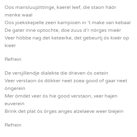
Oos mansluujzittinge, kaerel leef, die staon häör
menke waal
Oos joekskepelle zeen kampioen in ’t make van kebaal
De gater inne optochte, doe zuus d’r nörges mieër
Veer höbbe nag det keteerke, det gebeurtj ós kieër op
kieër
Refrein
De versjillendje dialekte die drieven ós oetein
Veer verstaon ós dökker neet zoea good of gaar neet
óngerein
Mer ómdet veer ós hie good verstaon, veer hajen
euverein
Brink det plat ós örges anges alzelaeve weer biejein
Refrein