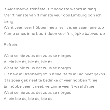
’t Alderbäövelstebèste is ’t hoogste waord in rang
Mer ’t minste van ’t minste veur oos Limburg bön ich
bang
Want veer, veer höbben hie alles, ’t is einzaam ane top
Kump emes inne buurt doon veer ’n sjöpke baovedrop
Refrein:
Waat se hie zuus det zuus se nörges
Allein bie ós, bie ós, bie ós
Waat se hie zuus det zuus se nörges
Dit haw in Braobantj of in Kölle, zelfs in Rio neet gekós
’t Is zoea gek neet te bedinke of veer höbben ’t hie
En höbbe veer ’t neet, verzinne veer ’t waal d’rbie
Waat se hie zuus det zuus se nörges
Allein bie ós, bie ós, bie ós