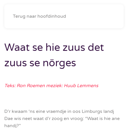
Menu
Terug naar hoofdinhoud
Waat se hie zuus det
zuus se nörges
Teks: Ron Roemen meziek: Huub Lemmens
D’r kwaam ‘ns eine vraemdje in oos Limburgs landj
Dae wis neet waat d’r zoog en vroog: “Waat is hie ane
handj?”