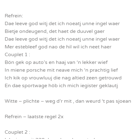
Refrein:
Dae leeve god witj det ich noeatj unne ingel waer
Bietje ondeugend, det haet de duuvel gaer
Dae leeve god witj det ich noeatj unne ingel waer
Mer estebleef god nao de hil wil ich neet haer
Couplet 1 :
Bön gek op auto’s en haaj van ‘n lekker wief
In miene porsche mit neave mich ‘n prachtig lief
Ich kik op vrouwluuj die nag altied zeen getrouwd
En dae sportwage höb ich mich iegister geklautj
Witte – plichte – weg d’r mit , dan weurd ‘t pas sjoean
Refrein – laatste regel 2x
Couplet 2 :