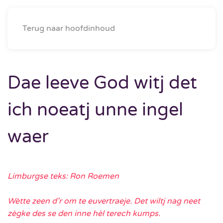
Menu
Terug naar hoofdinhoud
Dae leeve God witj det
ich noeatj unne ingel
waer
Limburgse teks: Ron Roemen
Wètte zeen d’r om te euvertraeje. Det wiltj nag neet
zègke des se den inne hèl terech kumps.