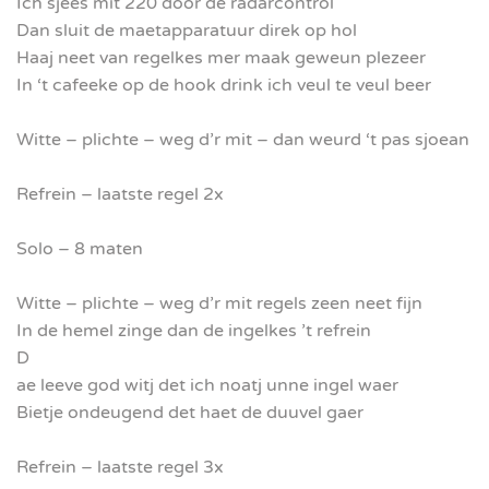
Ich sjees mit 220 door de radarcontrol
Dan sluit de maetapparatuur direk op hol
Haaj neet van regelkes mer maak geweun plezeer
In ‘t cafeeke op de hook drink ich veul te veul beer
Witte – plichte – weg d’r mit – dan weurd ‘t pas sjoean
Refrein – laatste regel 2x
Solo – 8 maten
Witte – plichte – weg d’r mit regels zeen neet fijn
In de hemel zinge dan de ingelkes ’t refrein
D
ae leeve god witj det ich noatj unne ingel waer
Bietje ondeugend det haet de duuvel gaer
Refrein – laatste regel 3x