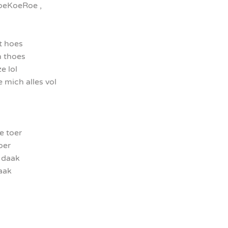
eKoeRoe ,
t hoes
h thoes
e lol
e mich alles vol
e toer
oer
t daak
raak