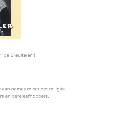
 "de Breultaler")
e aan nemes mieër oet te ligke.
rs en dereleefhöbbers.