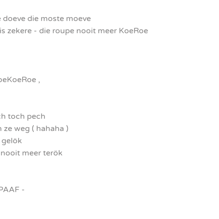
e doeve die moste moeve
s zekere - die roupe nooit meer KoeRoe
eKoeRoe ,
ch toch pech
 ze weg ( hahaha )
 gelök
nooit meer terök
PAAF -