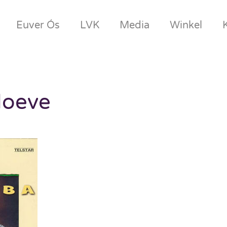
Euver Ós
LVK
Media
Winkel
doeve