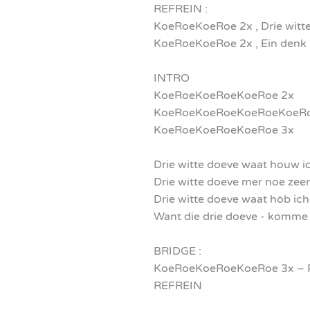
REFREIN :
KoeRoeKoeRoe 2x , Drie witt
KoeRoeKoeRoe 2x , Ein denk i
INTRO
KoeRoeKoeRoeKoeRoe 2x
KoeRoeKoeRoeKoeRoeKoeRo
KoeRoeKoeRoeKoeRoe 3x
Drie witte doeve waat houw i
Drie witte doeve mer noe zeen
Drie witte doeve waat höb ich
Want die drie doeve - komme 
BRIDGE :
KoeRoeKoeRoeKoeRoe 3x – 
REFREIN