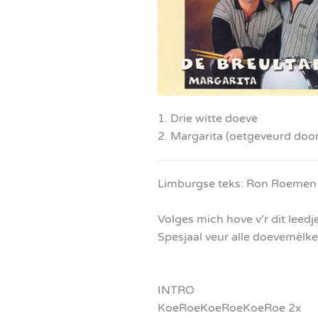
1. Drie witte doeve
2. Margarita (oetgeveurd door
Limburgse teks: Ron Roemen
Volges mich hove v’r dit leedj
Spesjaal veur alle doevemèlke
INTRO
KoeRoeKoeRoeKoeRoe 2x