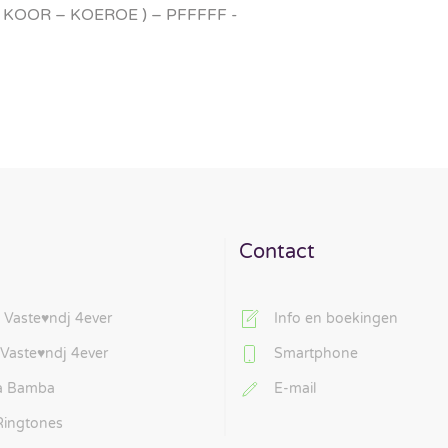
 KOOR – KOEROE ) – PFFFFF -
Contact
 Vaste♥ndj 4ever
Info en boekingen
 Vaste♥ndj 4ever
Smartphone
La Bamba
E-mail
Ringtones