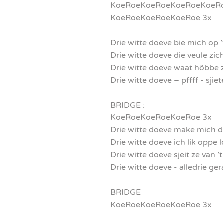
KoeRoeKoeRoeKoeRoeKoeRo
KoeRoeKoeRoeKoeRoe 3x
Drie witte doeve bie mich op ’
Drie witte doeve die veule zic
Drie witte doeve waat höbbe z
Drie witte doeve – pffff - sjiet
BRIDGE :
KoeRoeKoeRoeKoeRoe 3x
Drie witte doeve make mich d
Drie witte doeve ich lik oppe l
Drie witte doeve sjeit ze van ’
Drie witte doeve - alledrie ge
BRIDGE
KoeRoeKoeRoeKoeRoe 3x