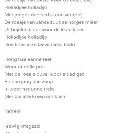
De roeaje van Janse woor d'r altied biej
Holladijee holladijo
Mer jonges dae tied is noe veurbiej
De roeaje van Janse zuus se nörges mieër
Ut bujelebal det woor de lèste kieër
Holladijee holladijo
Doe kries in ut laeve nieks kedo
Hong hae aanne teek
Woor ut dolle pret
Mèt de roeaje duvel woor altied get
En dae jong dae zoop
't-woor net unne trein
Mer die alte kreeg um klein
Refrein
Ieëwig vriegezel