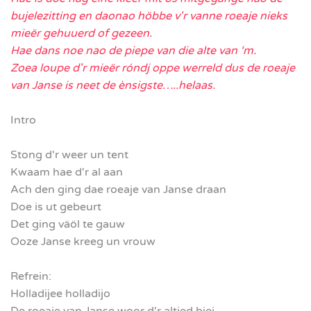
bujelezitting en daonao höbbe v'r vanne roeaje nieks
mieër gehuuerd of gezeen.
Hae dans noe nao de piepe van die alte van ‘m.
Zoea loupe d'r mieër róndj oppe werreld dus de roeaje
van Janse is neet de ènsigste…..helaas.
Intro
Stong d'r weer un tent
Kwaam hae d'r al aan
Ach den ging dae roeaje van Janse draan
Doe is ut gebeurt
Det ging väöl te gauw
Ooze Janse kreeg un vrouw
Refrein:
Holladijee holladijo