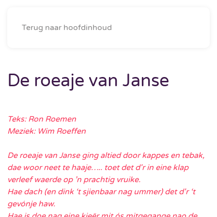
Menu
Terug naar hoofdinhoud
De roeaje van Janse
Teks: Ron Roemen
Meziek: Wim Roeffen
De roeaje van Janse ging altied door kappes en tebak,
dae woor neet te haaje….. toet det d'r in eine klap
verleef waerde op ’n prachtig vruike.
Hae dach (en dink ‘t sjienbaar nag ummer) det d'r ‘t
gevónje haw.
Hae is doe nag eine kieër mit ós mitgegange nao de