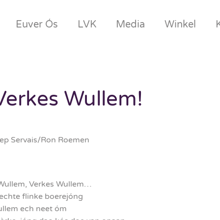
Euver Ós
LVK
Media
Winkel
Verkes Wullem!
oep Servais/Ron Roemen
s Wullem, Verkes Wullem…
echte flinke boerejóng
Wullem ech neet óm