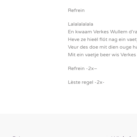
Refrein
Lalalalalala
En kwaam Verkes Wullem d’r
Heve ze hieël flót nag ein vae
Veur des doe mit dien ouge h
Mit ein vaetje beer wis Verk
Refrein -2x–
Lèste regel -2x-