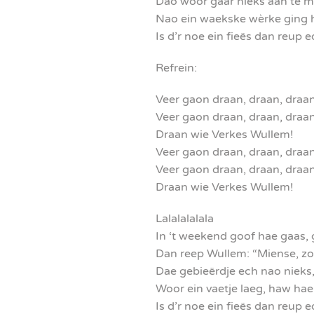
Dao woor gaar nieks aan te m
Nao ein waekske wèrke ging h
Is d’r noe ein fieës dan reup 
Refrein:
Veer gaon draan, draan, draa
Veer gaon draan, draan, draa
Draan wie Verkes Wullem!
Veer gaon draan, draan, draa
Veer gaon draan, draan, draa
Draan wie Verkes Wullem!
Lalalalalala
In ‘t weekend goof hae gaas,
Dan reep Wullem: “Miense, zoe
Dae gebieërdje ech nao nieks
Woor ein vaetje laeg, haw hae
Is d’r noe ein fieës dan reup 