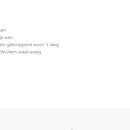
aan
tje aan
ats geknipperd woor ‘t laeg
es Wullem waal waeg