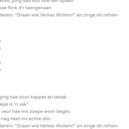
èrke, jóng dao kós doe van opaan
ae flink d’r taengenaan
ederein: “Draan wie Verkes Wullem!” en zinge dit refrein
n
n
n
n
 ging hae door kappes en tebak
pe is ‘n vak”
, veur hae mit zoepe woor begós
 nag neet ins echte dós
ederein: “Draan wie Verkes Wullem!” en zinge dit refrein