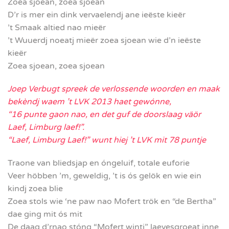
Zoea sjoean, zoea sjoean
D’r is mer ein dink vervaelendj ane ieëste kieër
’t Smaak altied nao mieër
’t Wuuerdj noeatj mieër zoea sjoean wie d’n ieëste
kieër
Zoea sjoean, zoea sjoean
Joep Verbugt spreek de verlossende woorden en maak
bekèndj waem ’t LVK 2013 haet gewónne,
“16 punte gaon nao, en det guf de doorslaag väör
Laef, Limburg laef!”.
“Laef, Limburg Laef!” wunt hiej ’t LVK mit 78 puntje
Traone van bliedsjap en óngeluif, totale euforie
Veer höbben ’m, geweldig, ’t is ós gelök en wie ein
kindj zoea blie
Zoea stols wie ‘ne paw nao Mofert trök en “de Bertha”
dae ging mit ós mit
De daag d’rnao stóng “Mofert wintj” laevesgroeat inne