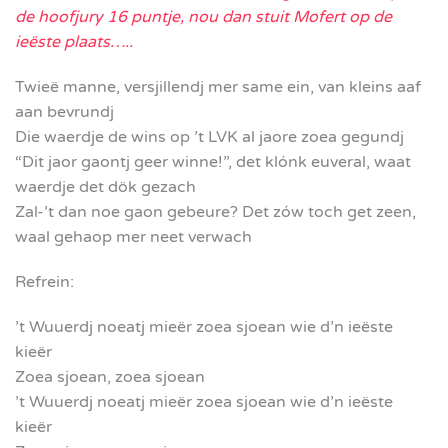
de hoofjury 16 puntje, nou dan stuit Mofert op de
ieëste plaats…..
Twieë manne, versjillendj mer same ein, van kleins aaf
aan bevrundj
Die waerdje de wins op ’t LVK al jaore zoea gegundj
“Dit jaor gaontj geer winne!”, det klónk euveral, waat
waerdje det dök gezach
Zal-’t dan noe gaon gebeure? Det zów toch get zeen,
waal gehaop mer neet verwach
Refrein:
’t Wuuerdj noeatj mieër zoea sjoean wie d’n ieëste
kieër
Zoea sjoean, zoea sjoean
’t Wuuerdj noeatj mieër zoea sjoean wie d’n ieëste
kieër