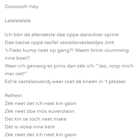
Ooooooh-hey
Lalalalalala
Ich bön de allerieëste dae oppe dansvloer sprink
Dae baove oppe taofel vastelaovesleedjes zink
't Fieës kump neet op gang?! Waem brink stumming
inne boet?
Waer ich gevraog es prins dan zèk ich: "Jao, roop mich
mer oet!"
Ed're vastelaovendj weer toet de kneen in 't plezeer
Refrein:
Zèk neet det ich neet kin gaon
Zèk neet doe mós euverslaon
Det kin se toch neet make
Det is vloke inne kèrk
Zèk neet det ich neet kin gaon