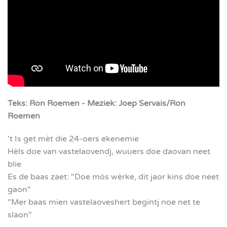
Teks: Ron Roemen - Meziek: Joep Servais/Ron
Roemen
't Is get mèt die 24-oers ekenemie
Hèls doe van vastelaovendj, wuuers doe daovan neet
blie
Es de baas zaet: "Doe mós wèrke, dit jaor kins doe neet
gaon"
"Mer baas mien vastelaoveshert begintj noe net te
slaon"