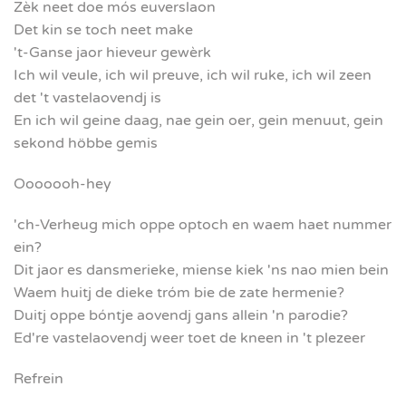
Zèk neet doe mós euverslaon
Det kin se toch neet make
't-Ganse jaor hieveur gewèrk
Ich wil veule, ich wil preuve, ich wil ruke, ich wil zeen
det 't vastelaovendj is
En ich wil geine daag, nae gein oer, gein menuut, gein
sekond höbbe gemis
Ooooooh-hey
'ch-Verheug mich oppe optoch en waem haet nummer
ein?
Dit jaor es dansmerieke, miense kiek 'ns nao mien bein
Waem huitj de dieke tróm bie de zate hermenie?
Duitj oppe bóntje aovendj gans allein 'n parodie?
Ed're vastelaovendj weer toet de kneen in 't plezeer
Refrein