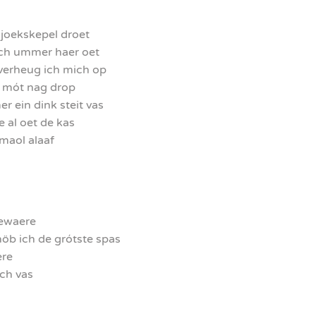
 joekskepel droet
ich ummer haer oet
verheug ich mich op
op mót nag drop
er ein dink steit vas
 al oet de kas
emaol alaaf
gewaere
 höb ich de grótste spas
ere
ich vas