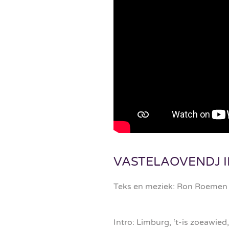
VASTELAOVENDJ I
Teks en meziek: Ron Roemen
Intro: Limburg, ‘t-is zoeawied,