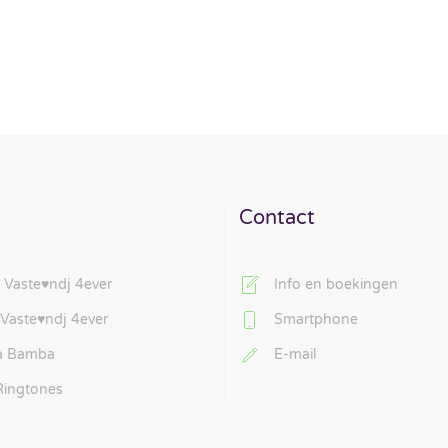
Contact
 Vaste♥ndj 4ever
Info en boekingen
 Vaste♥ndj 4ever
Smartphone
La Bamba
E-mail
Ringtones