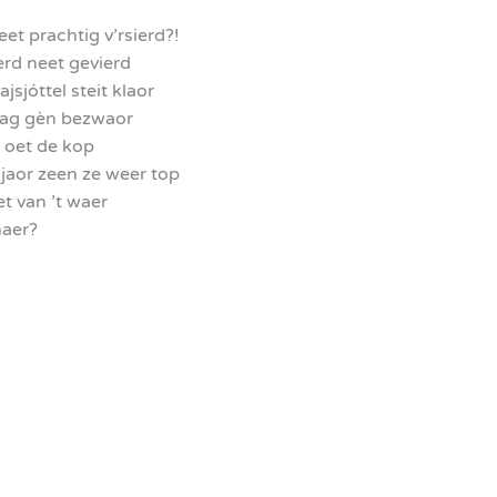
eet prachtig v’rsierd?!
erd neet gevierd
ajsjóttel steit klaor
daag gèn bezwaor
h oet de kop
jaor zeen ze weer top
t van ’t waer
haer?