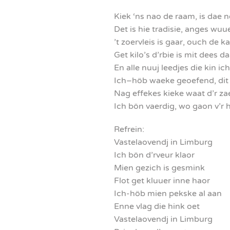
Kiek ‘ns nao de raam, is dae n
Det is hie tradisie, anges wuu
’t zoervleis is gaar, ouch de ka
Get kilo’s d’rbie is mit dees 
En alle nuuj leedjes die kin ic
Ich–höb waeke geoefend, dit 
Nag effekes kieke waat d’r zae
Ich bön vaerdig, wo gaon v’r 
Refrein:
Vastelaovendj in Limburg
Ich bön d’rveur klaor
Mien gezich is gesmink
Flot get kluuer inne haor
Ich-höb mien pekske al aan
Enne vlag die hink oet
Vastelaovendj in Limburg