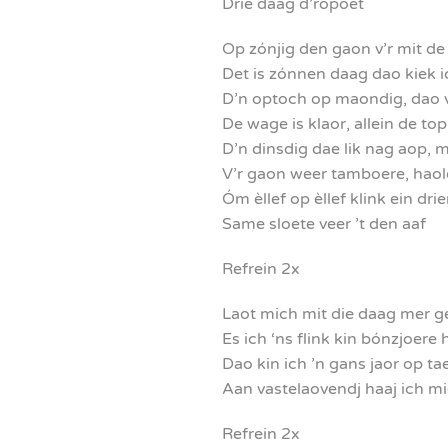
Drie daag d’ropoet
Op zónjig den gaon v’r mit de
Det is zónnen daag dao kiek 
D’n optoch op maondig, dao 
De wage is klaor, allein de t
D’n dinsdig dae lik nag aop, m
V’r gaon weer tamboere, haole
Óm èllef op èllef klink ein dri
Same sloete veer ’t den aaf
Refrein 2x
Laot mich mit die daag mer 
Es ich ‘ns flink kin bónzjoere
Dao kin ich ’n gans jaor op ta
Aan vastelaovendj haaj ich m
Refrein 2x