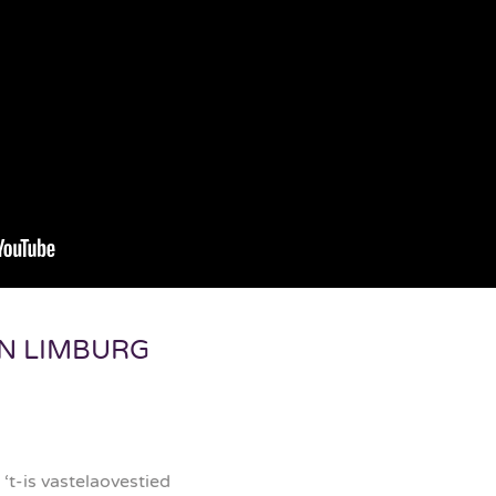
N LIMBURG
 ‘t-is vastelaovestied