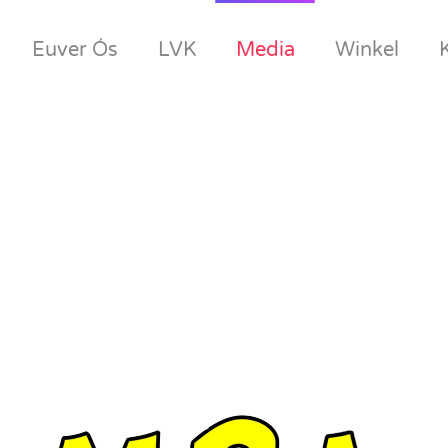
Euver Ós
LVK
Media
Winkel