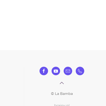
©
La Bamba
brainy.nl