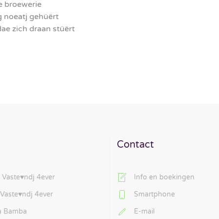
ne broewerie
 noeatj gehüërt
dae zich draan stüërt
Contact
 Vaste♥ndj 4ever
Info en boekingen
 Vaste♥ndj 4ever
Smartphone
La Bamba
E-mail