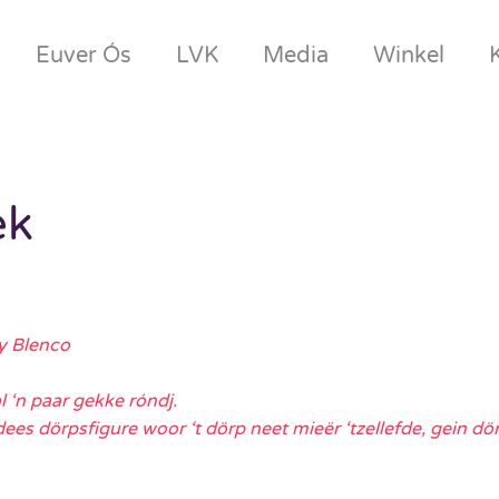
Euver Ós
LVK
Media
Winkel
ek
y Blenco
l ‘n paar gekke róndj.
s dörpsfigure woor ‘t dörp neet mieër ‘tzellefde, gein dörp