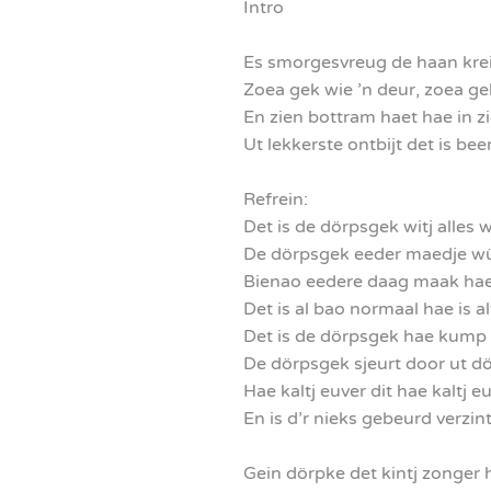
Intro
Es smorgesvreug de haan kreij
Zoea gek wie ’n deur, zoea ge
En zien bottram haet hae in z
Ut lekkerste ontbijt det is bee
Refrein:
Det is de dörpsgek witj alles
De dörpsgek eeder maedje w
Bienao eedere daag maak hae
Det is al bao normaal hae is al
Det is de dörpsgek hae kump 
De dörpsgek sjeurt door ut d
Hae kaltj euver dit hae kaltj e
En is d’r nieks gebeurd verzint
Gein dörpke det kintj zonger h