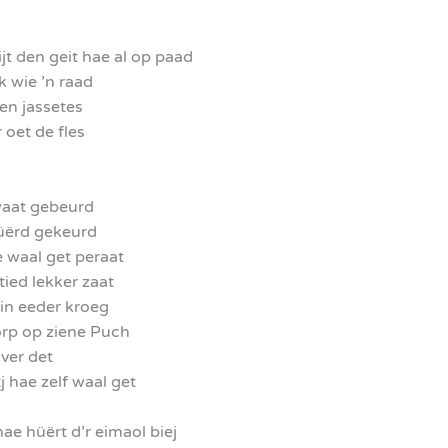
t den geit hae al op paad
k wie ’n raad
ien jassetes
r oet de fles
 waat gebeurd
üërd gekeurd
 waal get peraat
tied lekker zaat
in eeder kroeg
örp op ziene Puch
uver det
j hae zelf waal get
ae hüërt d’r eimaol biej